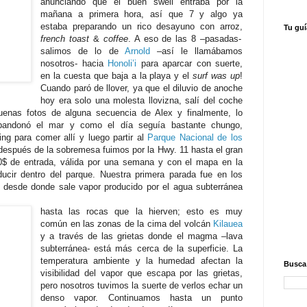
anunciando que el buen swell entraba por la
mañana a primera hora, así que 7 y algo ya
estaba preparando un rico desayuno con arroz,
Tu gu
french toast
&
coffee
. A eso de las 8 –pasadas-
salimos de lo de
Arnold
–así le llamábamos
nosotros- hacia
Honoli’i
para aparcar con suerte,
en la cuesta que baja a la playa y el
surf was up
!
Cuando paró de llover, ya que el diluvio de anoche
hoy era solo una molesta llovizna, salí del coche
uenas fotos de alguna secuencia de Alex y finalmente, lo
bandonó el mar y como el día seguía bastante chungo,
ng para comer allí y luego partir al
Parque Nacional de los
 después de la sobremesa fuimos por la Hwy. 11 hasta el gran
0$ de entrada, válida por una semana y con el mapa en la
ir dentro del parque. Nuestra primera parada fue en los
s desde donde sale vapor producido por el agua subterránea
hasta las rocas que la hierven; esto es muy
común en las zonas de la cima del volcán
Kilauea
y a través de las grietas donde el magma –lava
subterránea- está más cerca de la superficie. La
temperatura ambiente y la humedad afectan la
Busca 
visibilidad del vapor que escapa por las grietas,
pero nosotros tuvimos la suerte de verlos echar un
denso vapor. Continuamos hasta un punto