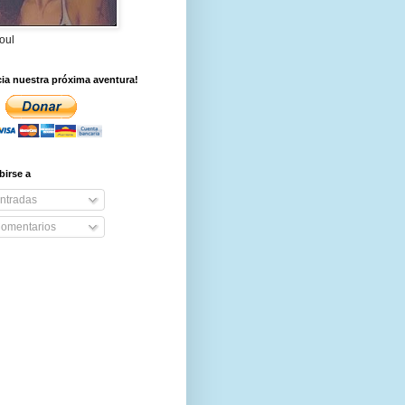
oul
ia nuestra próxima aventura!
birse a
ntradas
omentarios