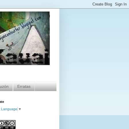
uzón
Erratas
ate
t Language
▼