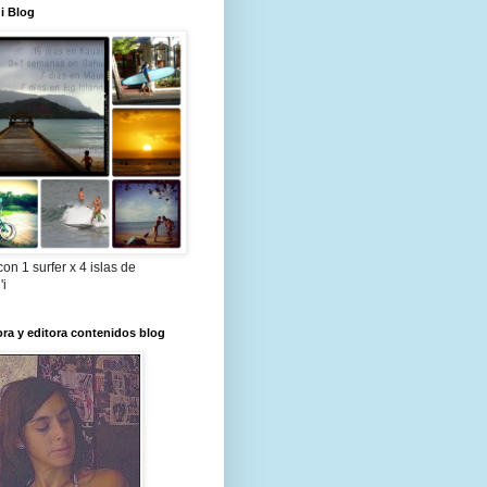
i Blog
con 1 surfer x 4 islas de
'i
ora y editora contenidos blog