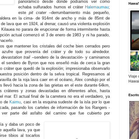
panorámico desde donde podíamos ver como
Hawai'
echaba sulfurados humos el cráter
Halemaumau
;
este
pit crater
–derrumbamiento más pequeño,
caldera en la cima- de 914mt de ancho y más de 85mt de
o de lava que en 1924, al drenar, causó una violenta explosión
 Kilauea no parara de erupcionar de forma intermitente hasta
upción actual comenzó el 3 de enero de 1983 y ni ha parado,
hacerlo.
mos que mantener los cristales del coche bien cerrados pero
 azufre que provenía del cráter y de todo su alrededor.
l
devastation trail
–sendero de la devastación- y caminamos
ta el sendero de Byron que nos enseñó más de cerca la gran
o cráter que quedó de la explosión; impresionaba observarlo
uestra posición dentro de la selva tropical. Regresamos al
Viaje 
villa de la roja lava caer en el océano, Alex condujo por el
Hawai
 llevó hacia la zona de las grietas en el este durante 64km,
 cráteres y zonas devastadas en diferentes años, hasta
Escrit
del mar. El actual final de la carretera no era el verdadero, ya
lo de
Kaimu
, casi en la esquina sudeste de la isla por lo que
ficada, pasando los carteles de información de los Rangers -
 ver parte del asfalto del camino que fue cubierto por
nía y daba un poco de
e aquella lava, ya que
rse tibios al tocarlos