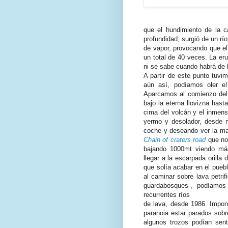
que el hundimiento de la 
profundidad, surgió de un rí
de vapor, provocando que el
un total de 40 veces. La er
ni se sabe cuando habrá de 
A partir de este punto tuvi
aún así, podíamos oler el
Aparcamos al comienzo de
bajo la eterna llovizna has
cima del volcán y el inmens
yermo y desolador, desde n
coche y deseando ver la mara
Chain of craters road
que nos
bajando 1000mt viendo más
llegar a la escarpada orilla 
que solía acabar en el pueb
al caminar sobre lava petri
guardabosques-, podíamos
recurrentes ríos
de lava, desde 1986. Impo
paranoia estar parados sobr
algunos trozos podían senti