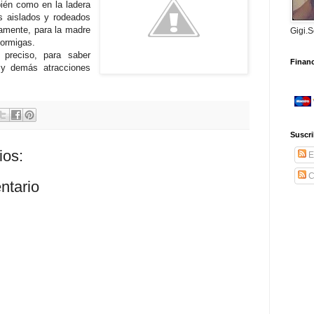
ién como en la ladera
s aislados y rodeados
amente, para la madre
Gigi.S
ormigas.
preciso, para saber
Financ
 y demás atracciones
Suscri
ios:
E
C
ntario